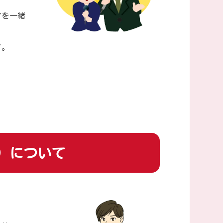
ケを一緒
す。
）について