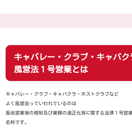
キャバレー・クラブ・キャバク
風営法１号営業とは
キャバレー・クラブ・キャバクラ・ホストクラブなど
よく風営法っていわれているのは
風俗営業等の規制及び業務の適正化等に関する法律１号営
名称です。