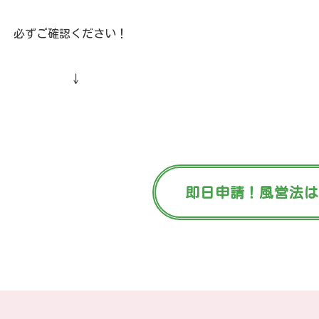
必ずご確認ください！
↓
即日申請！風営法は