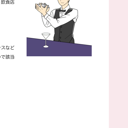
る飲食店
レスなど
ので該当