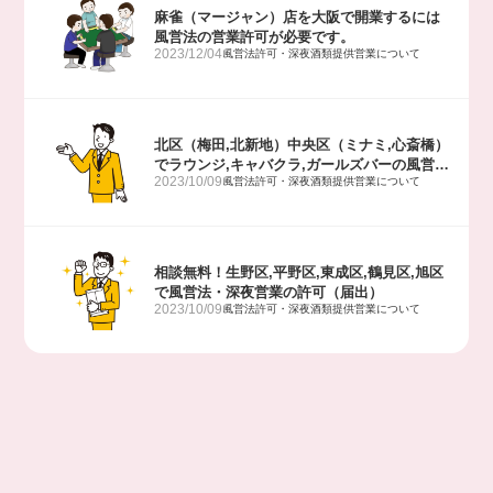
麻雀（マージャン）店を大阪で開業するには
風営法の営業許可が必要です。
2023/12/04
風営法許可・深夜酒類提供営業について
北区（梅田,北新地）中央区（ミナミ,心斎橋）
でラウンジ,キャバクラ,ガールズバーの風営
2023/10/09
風営法許可・深夜酒類提供営業について
法・深夜営業の許可（届出）
相談無料！生野区,平野区,東成区,鶴見区,旭区
で風営法・深夜営業の許可（届出）
2023/10/09
風営法許可・深夜酒類提供営業について